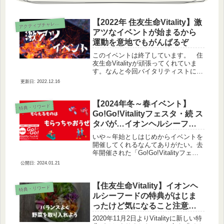
【2022年 住友生命Vitality】激
アクティブチャレンジ
アツなイベントが始まるから
運動を意地でもがんばるぞ
このイベントは終了しています。 住
友生命Vitalityが頑張ってくれていま
す。なんと今回バイタリティストに大
盤振る舞いをするということです。も
2022.12.16
ちろん条件はありますが。すでに終わ
っていますが2022年5月9日～2022年5
月15日に期間限定...
【2024年冬～春イベント】
特典・リワード
Go!Go!Vitalityフェスタ・続 ス
タバが…イオンヘルシーフー
ド特典が…
いや～年始としはじめからイベントを
開催してくれるなんてありがたい。去
年開催された「Go!Go!Vitalityフェス
タ」が好評だったようで続編みたいな
2024.01.21
感じで行うみたいですね。今回もいつ
もと同じように多くの方が関わるであ
ろう特典について調べて...
【住友生命Vitality】イオンヘ
特典・リワード
ルシーフードの特典がはじま
ったけど気になること注意す
ることがあった
2020年11月2日よりVitalityに新しい特