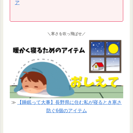
ア
＼寒さを吹っ飛ばせ／
≫
【睡眠って大事】長野県に住む私が寝るとき寒さ
防ぐ6個のアイテム