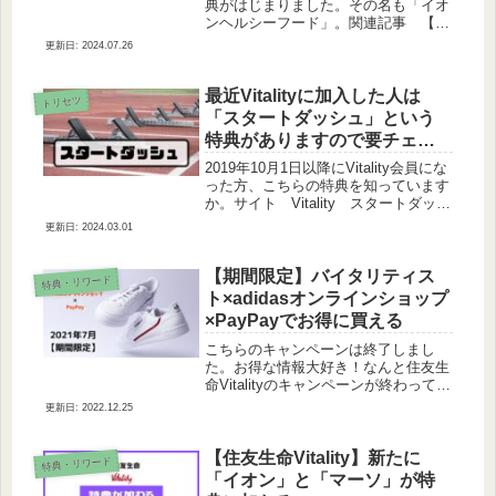
典がはじまりました。その名も「イオ
ンヘルシーフード」。関連記事 【住
友生命vitality】2020年春新しい企画が
2024.07.26
始まったよ「おうちVitality」
【住友生命Vitality】新...
最近Vitalityに加入した人は
トリセツ
「スタートダッシュ」という
特典がありますので要チェッ
クですよ！
2019年10月1日以降にVitality会員にな
った方、こちらの特典を知っています
か。サイト Vitality スタートダッシ
ュ画像元：住友生命Vitalityだってよ!!
2024.03.01
いいなぁうらやましい。だって達成す
るのは簡単だし。誰でもほぼ確実...
【期間限定】バイタリティス
特典・リワード
ト×adidasオンラインショップ
×PayPayでお得に買える
こちらのキャンペーンは終了しまし
た。お得な情報大好き！なんと住友生
命Vitalityのキャンペーンが終わっても
今度はadidasオンラインショップと
2022.12.25
paypayの掛け合わせでお得に買い物
ができます。この情報源はバイ・タリ
娘さんが管理・運営し...
【住友生命Vitality】新たに
特典・リワード
「イオン」と「マーソ」が特