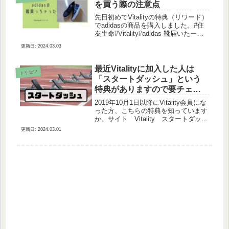
を買う際の注意点
先日初めてVitalityの特典（リワード）
でadidasの商品を購入しました。#住
友生命#Vitality#adidas 靴届いたー普
段履き用30%おっふ♪
2024.03.03
pic.twitter.com/UNznEnrOBu— くろぶ
ち (@curob...
最近Vitalityに加入した人は
トリセツ
「スタートダッシュ」という
特典がありますので要チェッ
クですよ！
2019年10月1日以降にVitality会員にな
った方、こちらの特典を知っています
か。サイト Vitality スタートダッシ
ュ画像元：住友生命Vitalityだってよ!!
2024.03.01
いいなぁうらやましい。だって達成す
るのは簡単だし。誰でもほぼ確実...