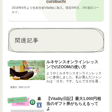
curobuchi
2018年9月より住友生命Vitalityに加入。現在5年目。3年連続ゴー
ルド。
関連記事
ルネサンスオンラインレッス
Vitality日記
ンでのZOOMの使い方
ようやくルネサンスオンラインレッス
ンに参加しました。私が選んだジャン
ルは「ヨガ」です。なんでヨガを選ん
だのか。それはリラックスできるみた
2022.11.07
いだから(笑)なんだろう、普段の生活
で時間に追われているからなのかな
ぁ。激しい運動は避けたかった ﾌｩ(...
【Vitality日記】最大1,000円相
特典・リワード
当のギフト券がもらえるって
よ