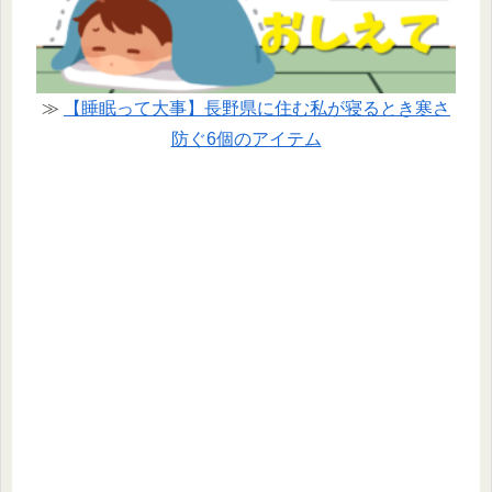
≫
【睡眠って大事】長野県に住む私が寝るとき寒さ
防ぐ6個のアイテム