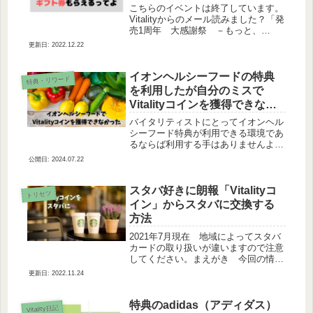
こちらのイベントは終了しています。
Vitalityからのメール読みました？「発
売1周年 大感謝祭 －もっと、
Vitality！チャンスー」ということであ
2022.12.22
ることを実施すれば1,000円相当のギ
フト券がもらえるみたいです。開催期
間は2019年8...
イオンヘルシーフードの特典
特典・リワード
を利用したが自分のミスで
Vitalityコインを獲得できなか
ったお話し
バイタリティストにとってイオンヘル
シーフード特典が利用できる環境であ
るならば利用する手はありませんよ
ね。だっていつも通り野菜や果物を買
2024.07.22
うだけでVitalityコインが獲得できるん
ですから。≫ イオンヘルシーフード
特典ただVitalityコイ...
スタバ好きに朗報「Vitalityコ
トリセツ
イン」からスタバに交換する
方法
2021年7月現在 地域によってスタバ
カードの取り扱いが違いますので注意
してください。まえがき 今回の情報
元はLINEのオープンチャット「住友
2022.11.24
生命Vitality」からです。バイ・タリ娘
こさんという方が管理・運営をしてい
ます。バイ・タリ娘さ...
特典のadidas（アディダス）
Vitality日記