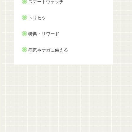
スマートウォッチ
トリセツ
特典・リワード
病気やケガに備える
ジョイフィット
FIT365
LAVA
実店舗
実店舗
実店舗
60p
60p
60p