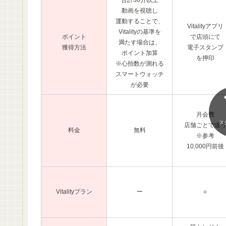
合計30分以上
動画を視聴し
運動することで、
Vitalityアプリ
Vitalityの基準を
ポイント
で店頭にて
満たす場合は、
獲得方法
電子スタンプ
ポイント加算
を押印
※心拍数が測れる
スマートウォッチ
が必要
月会費
ス
店舗ごとで違
料金
無料
※参考
10,000円前後
Vitalityプラン
ー
○