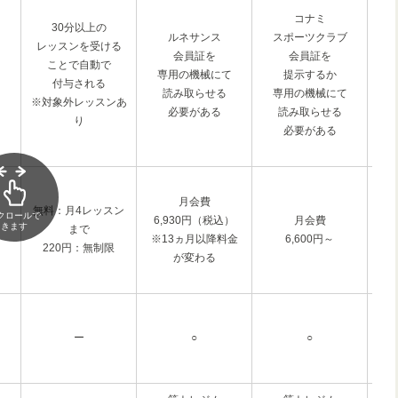
コナミ
30分以上の
ルネサンス
スポーツクラブ
レッスンを受ける
会員証を
会員証を
ことで自動で
専用の機械にて
提示するか
付与される
読み取らせる
専用の機械にて
※対象外レッスンあ
必要がある
読み取らせる
り
必要がある
月会費
無料：月4レッスン
クロールで
う
6,930円（税込）
月会費
きます
まで
※13ヵ月以降料金
6,600円～
220円：無制限
が変わる
ー
○
○