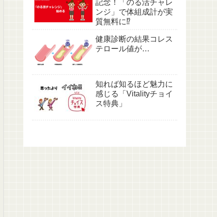
記念！「のる活チャレ
ンジ」で体組成計が実
質無料に⁉
健康診断の結果コレス
テロール値が…
知れば知るほど魅力に
感じる「Vitalityチョイ
ス特典」