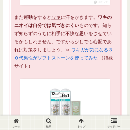
ポチップ
また運動をすると
ワキ
に汗をかきます。
ワキの
ニオイは自分では気づきにくい
ものです。知ら
ず知らずのうちに相手に不快な思いをさせてい
るかもしれません。ですから少しでも心配であ
れば対策をしましょう。≫
ワキガが気になる３
０代男性がソフトストーンを使ってみた
（姉妹
サイト）
ホーム
検索
トップ
サイドバー
【Amazon.co.jp限定】 【医薬部外品】