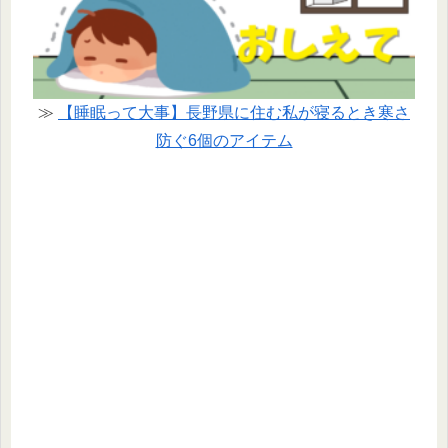
≫
【睡眠って大事】長野県に住む私が寝るとき寒さ
防ぐ6個のアイテム