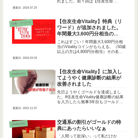
れました。前々回は【住友生命
vitality】2020年春新しい企画が始まっ
2024.07.25
たよ「おうちVitality」で紹介しました
が、Vitalityと業務提携をしている商...
【住友生命Vitality】特典（リ
特典・リワード
ワード）が追加されました。
年間最大3,600円分相当の
Vitalityコインがもらえる。
これはすごい！年間最大3,600円分相
当のVitalityコインがもらえる。（50歳
以上の方は4,800円分相当）その名
も、ステータスアップ特典。サイト
2024.03.03
ステータスアップ特典Vitalityコイン
Vitalityコインは、に交換することが
で...
【住友生命Vitality】に加入し
Vitality日記
てようやく健康診断の結果が
改善されました
先日ようやくゴールドを達成しまし
た。#住友生命Vitality健康診断の結果
を入力したら無事3年目もゴールド達
成しました！それと健康診断の内容が
2022.11.07
結構改善されていたので近々備忘録を
兼ねてブログに書きたいと思います。
pic.twitter.c...
交通系の割引がゴールドの特
Vitality日記
典にあったらいいなぁ
「人間って欲深い」って私だけか