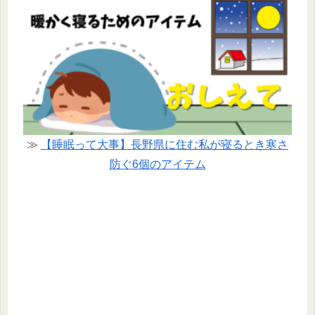
≫
【睡眠って大事】長野県に住む私が寝るとき寒さ
防ぐ6個のアイテム