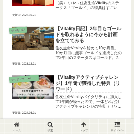
（笑） いや～住友生命Vitalityのステ
ータス「ゴールド」の特典はすごい
よ。Hotels.comが40％OFFになるんだ
2022.10.21
から。Hotels.comの特典が終了し、新
たにExpediaが加わりました。だけ
ど、...
【Vitality日記】2年目もゴール
Vitality日記
ドを取れるように今から計画
を立ててみる
住友生命Vitalityを始めて10か月目。
10か月目に無事ゴールドを達成したの
で3年目のステータスはゴールド。2年
目のステータスはブロンズですが…お
2023.12.21
さらいをしますと、2年目のステータ
スは1年目の半年が経過した時点での
累計ポイントで決まる。...
【Vitalityアクティブチャレン
ア
クティブチャレンジ
ジ】1年間で獲得した特典（リ
ワード）
住友生命Vitalityバイタリティに加入し
て1年間が経ったので、一体どれだけ
アクティブチャレンジの特典（リワー
ド）を得られたのか振り返ってみよう
2024.03.01
と思います。私がVitality（バイタリテ
ィー）を始めたのが2018年9月1日。
アクティブチ...
ホーム
検索
トップ
サイドバー