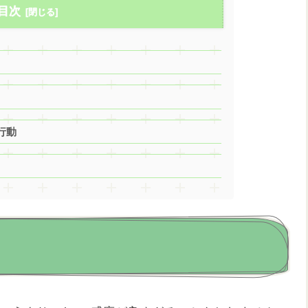
目次
た行動