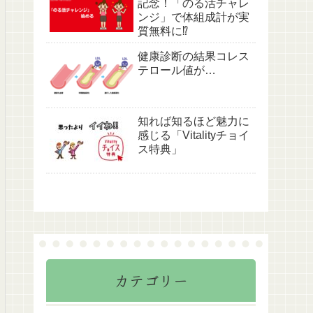
記念！「のる活チャレ
ンジ」で体組成計が実
質無料に⁉
健康診断の結果コレス
テロール値が…
知れば知るほど魅力に
感じる「Vitalityチョイ
ス特典」
カテゴリー