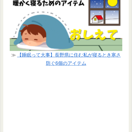
≫
【睡眠って大事】長野県に住む私が寝るとき寒さ
防ぐ6個のアイテム