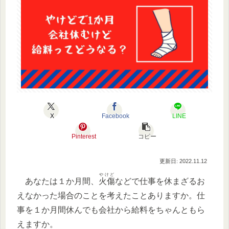
X
Facebook
LINE
Pinterest
コピー
2022.11.12
やけど
あなたは１か月間、
火傷
などで仕事を休まざるお
えなかった場合のことを考えたことありますか。仕
事を１か月間休んでも会社から給料をちゃんともら
えますか。