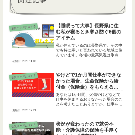
【睡眠って大事】長野県に住
病気やケガに備える
む私が寝るとき寒さ防ぐ6個の
アイテム
私が住んでいるのは長野県で、その中
でも特に寒いと言われている地域に住
んでいます。冬場の最高気温は氷点下
が多いですし、最低気温なんか－15℃
2023.11.05
以下なんてざらです。そういう環境の
中で少しでも快適に過ごせるアイテム
はないかと常に探しています。そし
やけどで1か月間仕事ができな
病気やケガに備える
て...
かった場合、生命保険から給
付金（保険金）をもらえるの
か。
あなたは1か月間、火傷やけどなどで
仕事を休まざるおえなかった場合のこ
とを考えたことありますか。仕事を1
か月間休んでも会社から給料をちゃん
2023.12.21
ともらえますか。なんでそう思った
か。それは同僚が火傷やけどをしたの
がきっかけです。１か月間仕事を休ん
状況が変わったので就労不
病気やケガに備える
だら...
能・介護保障の保険を手厚く