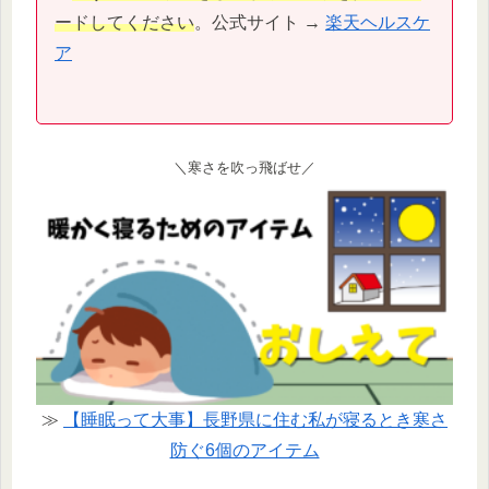
ードしてください
。公式サイト →
楽天ヘルスケ
ア
＼寒さを吹っ飛ばせ／
≫
【睡眠って大事】長野県に住む私が寝るとき寒さ
防ぐ6個のアイテム