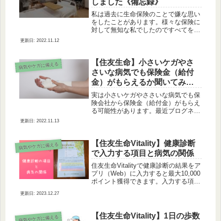
しました《備忘録》
私は過去に生命保険のことで嫌な思い
をしたことがあります。様々な保険に
対して無知な私でしたのですべてを担
当者に任せていました。（今でも無知
2022.11.12
ですが…） その中で生命保険は特に
分からなかったので任せていたのです
が、担当者から「この保障は必要です
【住友生命】小さいケガやさ
病気やケガに備える
よ...
さいな病気でも保険金（給付
金）がもらえるか聞いてみよ
う
実は小さいケガやささいな病気でも保
険会社から保険金（給付金）がもらえ
る可能性があります。最近ブログネタ
でお世話になっているTwitterで知るこ
2022.11.13
とができました。骨にヒビが入っただ
けでも保険金（給付金）がもらえる
実際にあった例です。住友生命...
【住友生命Vitality】健康診断
病気やケガに備える
で入力する項目と病気の関係
住友生命Vitalityで健康診断の結果をア
プリ（Web）に入力すると最大10,000
ポイント獲得できます。入力する項目
はBMI血圧血糖（HbA1c）コレステロ
2023.12.27
ール（LDLコレステロール）尿蛋白に
ょうたんぱくの5項目です。引用：
Vitali...
【住友生命Vitality】1日の歩数
病気やケガに備える