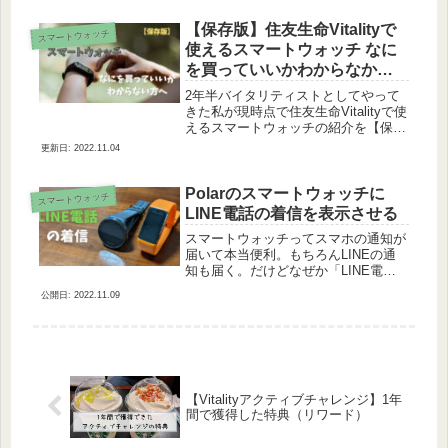
から一石二鳥と思ってアプリをインス
トールする。そしてその計測...
【保存版】住友生命Vitalityで
スマートウォッチ
使えるスマートウォッチ なに
を買っていいかわからなかっ
たら読んで
2年半バイタリティストとしてやって
きた私が現時点で住友生命Vitalityで使
えるスマートウォッチの紹介を【保存
版】として書いていこうと思います。
2022.11.04
※2021年5月現在※バイタリティスト
とは ≫ 【住友生命Vitality】当ブログ
ではVit...
Polarのスマートウォッチに
スマートウォッチ
LINE電話の着信を表示させる
スマートウォッチってスマホの通知が
届いて本当便利。もちろんLINEの通
知も届く。だけどなぜか「LINE電
話」の着信だけは届かない。これは不
2022.11.09
便。どこから設定するのかも数年間分
わからなかった。でもある時ふと頭を
よぎった。「ここから設定すれば届
く...
【Vitalityアクティブチャレンジ】1年
間で獲得した特典（リワード）