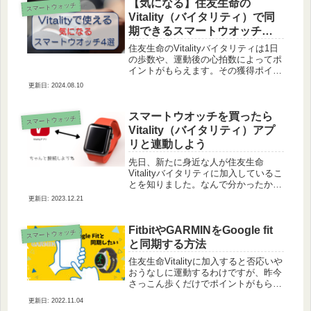
【気になる】住友生命の
スマートウォッチ
Vitality（バイタリティ）で同
期できるスマートウオッチ
（ウェアラブルデバイス）4選
住友生命のVitalityバイタリティは1日
の歩数や、運動後の心拍数によってポ
イントがもらえます。その獲得ポイン
トによって、次年度の保険料が下がる
2024.08.10
可能性があるんです。もちろんポイン
トが少なければ保険料が上がる可能性
もあります。 私はスマホで...
スマートウオッチを買ったら
スマートウォッチ
Vitality（バイタリティ）アプ
リと連動しよう
先日、新たに身近な人が住友生命
Vitalityバイタリティに加入しているこ
とを知りました。なんで分かったかっ
て？だって私と同じスマートウオッチ
2023.12.21
をしていたからです。ちなみに私が使
っているスマートウオッチはポラール
A370。くろぶち同じ時計です...
FitbitやGARMINをGoogle fit
スマートウォッチ
と同期する方法
住友生命Vitalityに加入すると否応いや
おうなしに運動するわけですが、昨今
さっこん歩くだけでポイントがもらえ
るサービス（アプリ）がめちゃくちゃ
2022.11.04
増えてきましたよね。どうせ歩くんだ