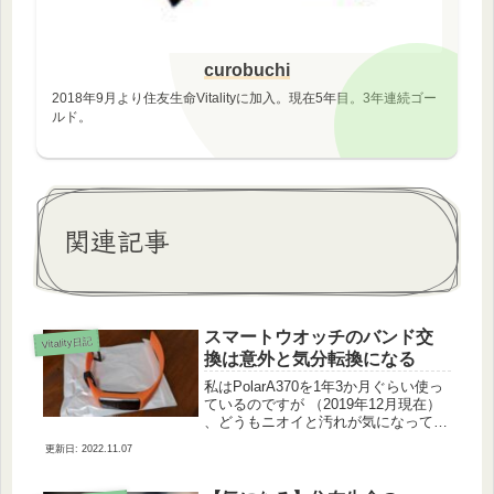
curobuchi
2018年9月より住友生命Vitalityに加入。現在5年目。3年連続ゴー
ルド。
関連記事
スマートウオッチのバンド交
Vitality日記
換は意外と気分転換になる
私はPolarA370を1年3か月ぐらい使っ
ているのですが （2019年12月現在）
、どうもニオイと汚れが気になって仕
方がない。ニオイは以前紹介した記事
2022.11.07
「スマートウオッチのベルトが臭いの
で次亜塩素酸系で除菌・消毒をした」
とタイトルにあるよ...