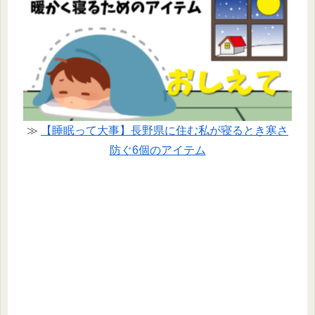
≫
【睡眠って大事】長野県に住む私が寝るとき寒さ
防ぐ6個のアイテム